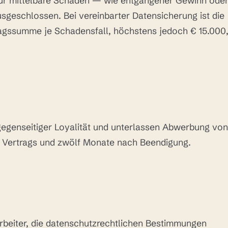
für mittelbare Schäden — wie entgangener Gewinn ode
sgeschlossen. Bei vereinbarter Datensicherung ist die
agssumme je Schadensfall, höchstens jedoch € 15.000
 gegenseitiger Loyalität und unterlassen Abwerbung von
s Vertrags und zwölf Monate nach Beendigung.
arbeiter, die datenschutzrechtlichen Bestimmungen